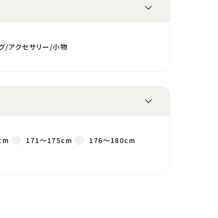
グ/アクセサリー/小物
cm
171～175cm
176～180cm