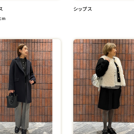
ス
シップス
cm