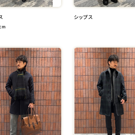
ス
シップス
cm