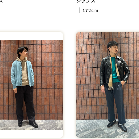
ス
シップス
172cm