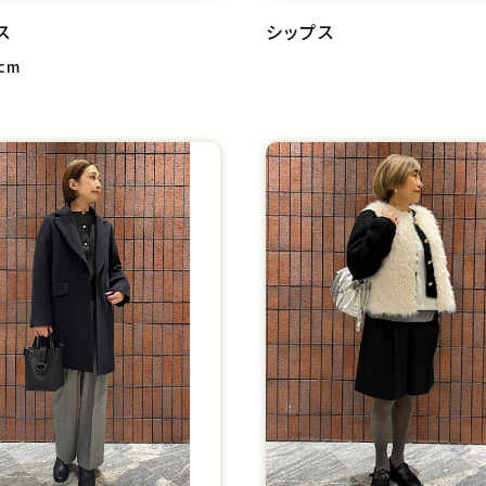
ス
シップス
cm