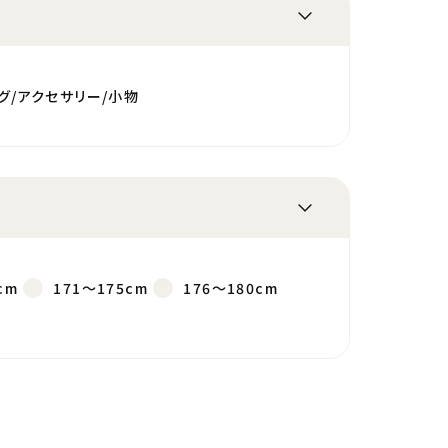
グ/アクセサリー/小物
cm
171～175cm
176～180cm