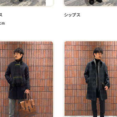
ス
シップス
cm