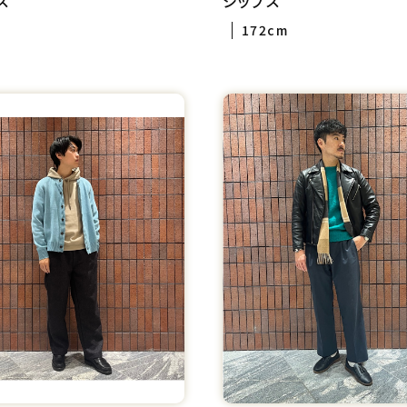
ス
シップス
172cm