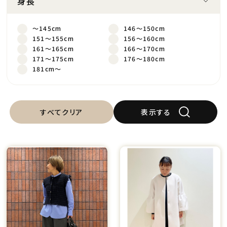
身長
～145cm
146～150cm
151～155cm
156～160cm
161～165cm
166～170cm
171～175cm
176～180cm
181cm～
すべてクリア
表示する