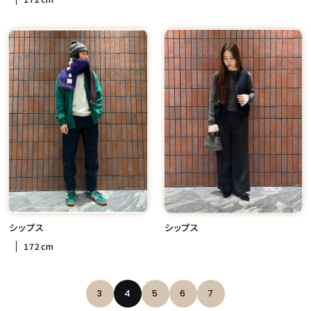
シップス
シップス
172cm
3
4
5
6
7