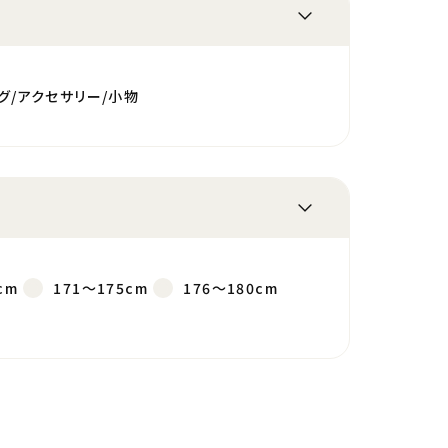
グ/アクセサリー/小物
cm
171～175cm
176～180cm