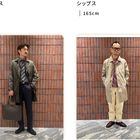
ス
シップス
165cm