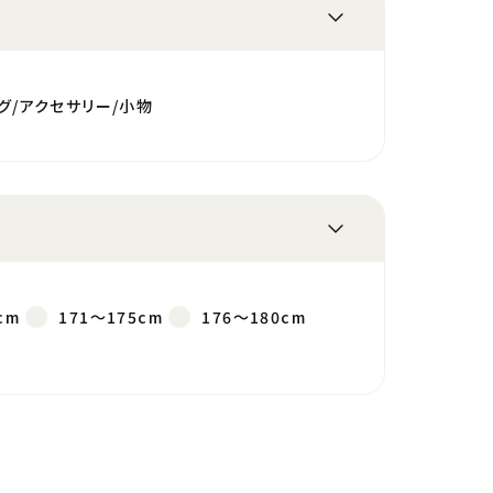
グ/アクセサリー/小物
cm
171～175cm
176～180cm