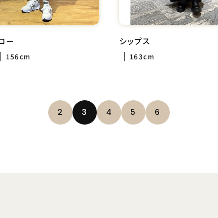
ロー
シップス
156cm
163cm
2
3
4
5
6