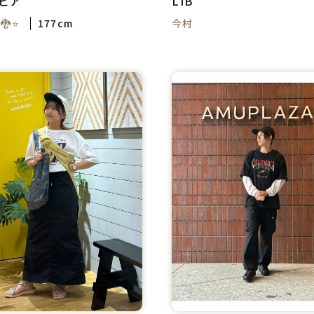
ビア
LIB
🐉⭐
177cm
今村