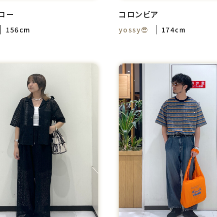
ロー
コロンビア
156cm
yossy😎
174cm