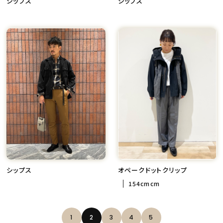
シップス
シップス
シップス
オペークドットクリップ
154cmcm
1
2
3
4
5