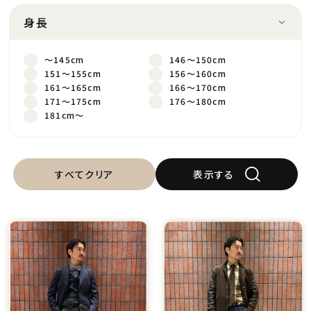
身長
～145cm
146～150cm
151～155cm
156～160cm
161～165cm
166～170cm
171～175cm
176～180cm
181cm～
すべてクリア
表示する