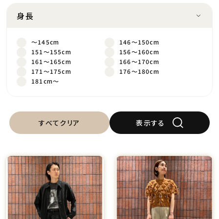
身長
～145cm
146～150cm
151～155cm
156～160cm
161～165cm
166～170cm
171～175cm
176～180cm
181cm～
すべてクリア
表示する