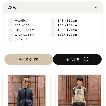
身長
～145cm
146～150cm
151～155cm
156～160cm
161～165cm
166～170cm
171～175cm
176～180cm
181cm～
すべてクリア
表示する