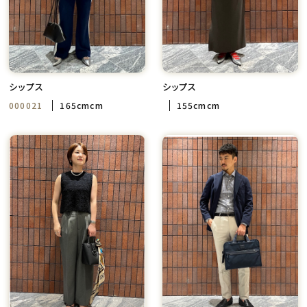
シップス
シップス
000021
165cmcm
155cmcm