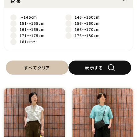
身長
～145cm
146～150cm
151～155cm
156～160cm
161～165cm
166～170cm
171～175cm
176～180cm
181cm～
すべてクリア
表示する