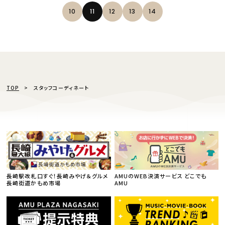
10
11
12
13
14
TOP
スタッフコーディネート
長崎駅改札口すぐ！長崎みやげ＆グルメ
AMUのWEB決済サービス どこでも
長崎街道かもめ市場
AMU