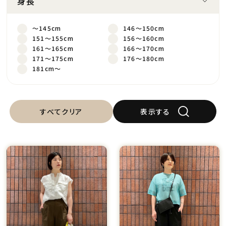
身長
～145cm
146～150cm
151～155cm
156～160cm
161～165cm
166～170cm
171～175cm
176～180cm
181cm～
すべてクリア
表示する