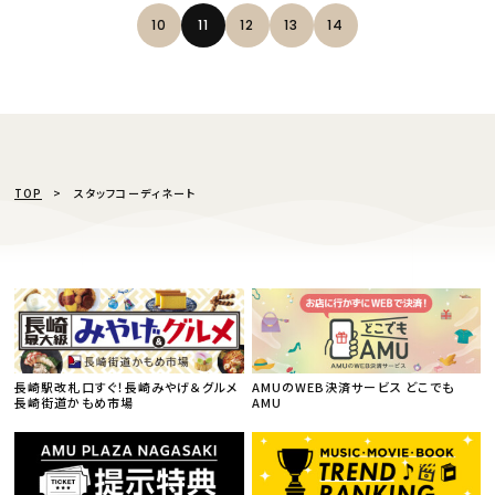
10
11
12
13
14
TOP
スタッフコーディネート
長崎駅改札口すぐ！長崎みやげ＆グルメ
AMUのWEB決済サービス どこでも
長崎街道かもめ市場
AMU