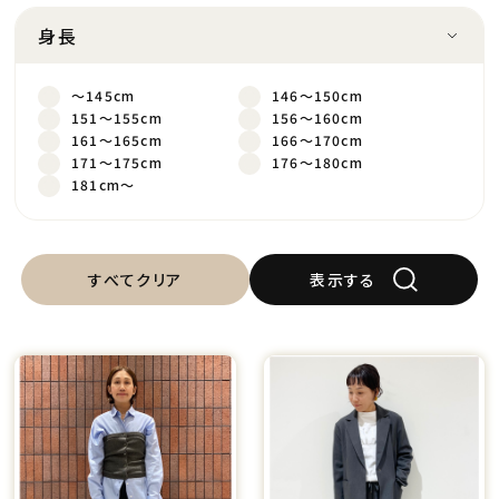
身長
～145cm
146～150cm
151～155cm
156～160cm
161～165cm
166～170cm
171～175cm
176～180cm
181cm～
すべてクリア
表示する