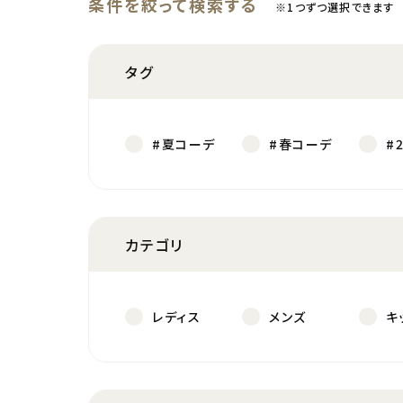
条件を絞って検索する
※1つずつ選択できます
タグ
#夏コーデ
#春コーデ
#
カテゴリ
レディス
メンズ
キ