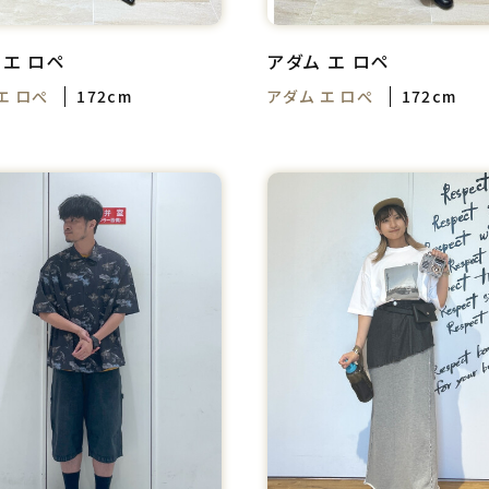
 エ ロペ
アダム エ ロペ
エ ロぺ
172cm
アダム エ ロぺ
172cm