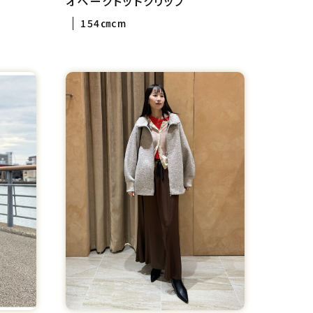
オペークドットクリップ
154㎝cm