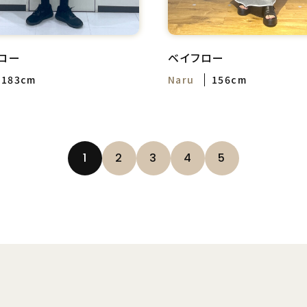
ロー
ベイフロー
183cm
Naru
156cm
1
2
3
4
5