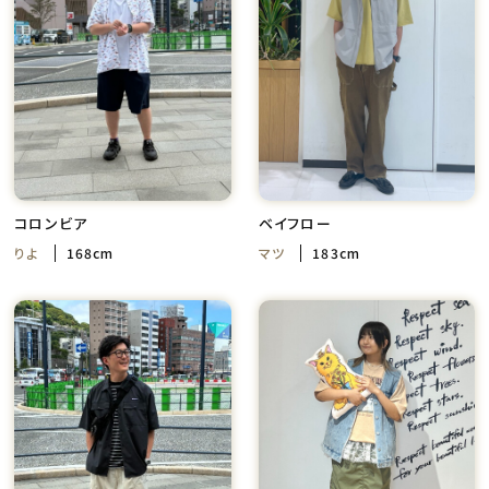
コロンビア
ベイフロー
りよ
168cm
マツ
183cm