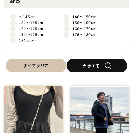
身長
～145cm
146～150cm
151～155cm
156～160cm
161～165cm
166～170cm
171～175cm
176～180cm
181cm～
すべてクリア
表示する