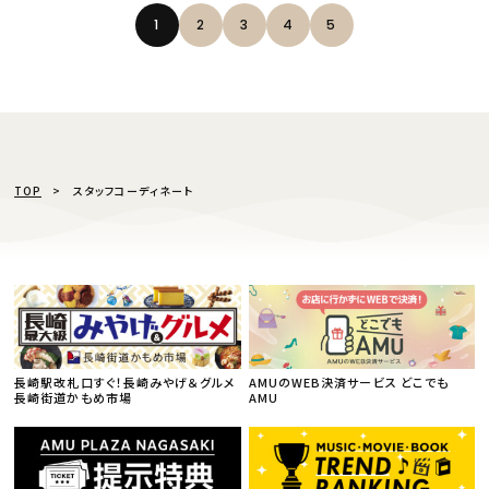
1
2
3
4
5
TOP
スタッフコーディネート
長崎駅改札口すぐ！長崎みやげ＆グルメ
AMUのWEB決済サービス どこでも
長崎街道かもめ市場
AMU