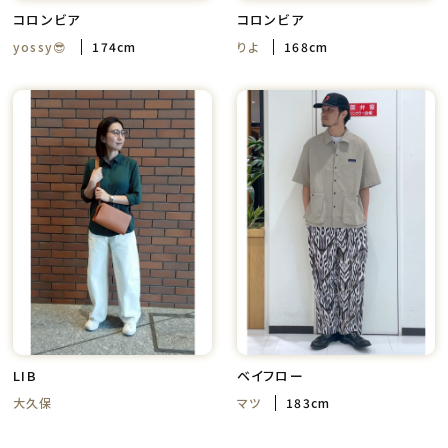
コロンビア
コロンビア
yossy😎
174cm
りよ
168cm
LIB
ベイフロー
大久保
マツ
183cm